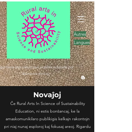
Autres
Langues
gordante kun naturo kun praktika edukado por
daŭripova evoluo
Novaĵoj
Ĉe Rural Arts In Science of Sustainability
Education, ni estis bonŝancaj, ke la
amaskomunikilaro publikigis kelkajn rakontojn
pri niaj nunaj esploroj kaj fokusaj areoj. Rigardu