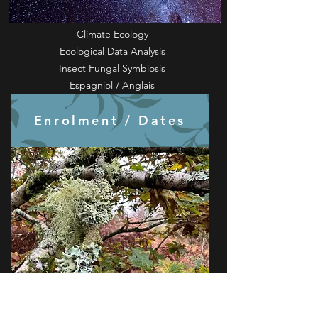
INECOL Mexico
Climate Ecology
Ecological Data Analysis
Insect Fungal Symbiosis
Espagniol / Anglais
Enrolment / Dates
Minou Schillings