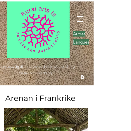
Autres
Langues
t anpassa sig till naturen med praktisk utbildning
för hållbar utveckling
Arenan i Frankrike